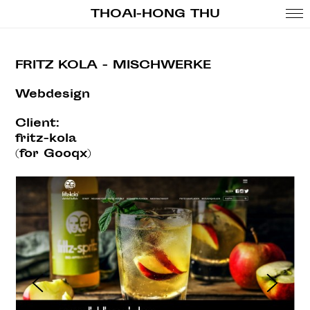
THOAI-HONG THU
About
FRITZ KOLA - MISCHWERKE
Clients
Webdesign
Music
Contact
Client:
fritz-kola
Imprint
(for Gooqx)